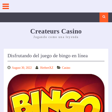
Skip
to
content
Search
Createurs Casino
Jugando como una leyenda
Disfrutando del juego de bingo en línea
August 30, 2022
HerbertXZ
Casino