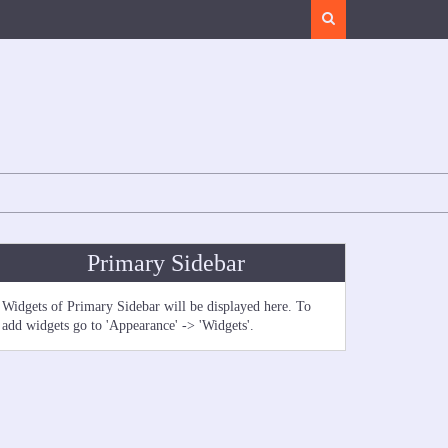
Search
Primary Sidebar
Widgets of Primary Sidebar will be displayed here. To
add widgets go to 'Appearance' -> 'Widgets'.