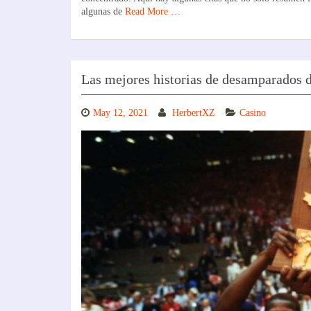
algunas de
Read More …
Las mejores historias de desamparados d
May 12, 2021
HerbertXZ
Casino