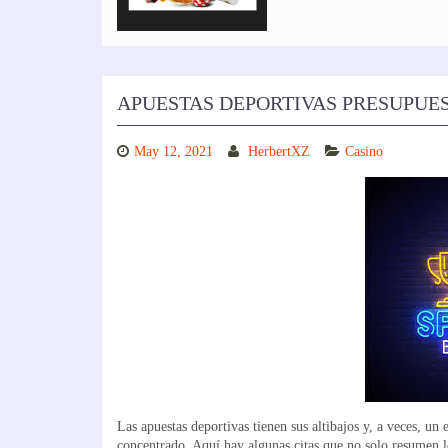
APUESTAS DEPORTIVAS PRESUPUES
May 12, 2021
HerbertXZ
Casino
Las apuestas deportivas tienen sus altibajos y, a veces, un 
concentrado. Aquí hay algunas citas que no solo resumen l