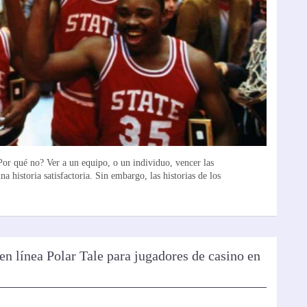
Por qué no? Ver a un equipo, o un individuo, vencer las
 historia satisfactoria. Sin embargo, las historias de los
n línea Polar Tale para jugadores de casino en