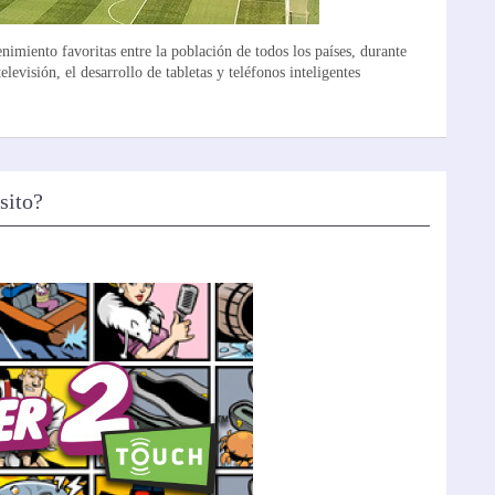
nimiento favoritas entre la población de todos los países, durante
elevisión, el desarrollo de tabletas y teléfonos inteligentes
sito?