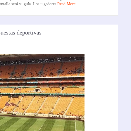
pantalla será su guía. Los jugadores
Read More …
puestas deportivas