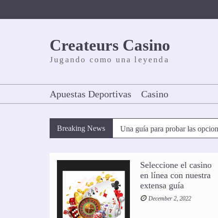
Skip
to
content
Createurs Casino
Jugando como una leyenda
Apuestas Deportivas
Casino
Una guía para probar las opcion
Breaking News
Una introducción a la teoría de
Usando a pesquisa para melhor
Seleccione el casino
mo
en línea con nuestra
¡Juega juegos de casino populare
extensa guía
Seleccione el casino en línea c
December 2, 2022