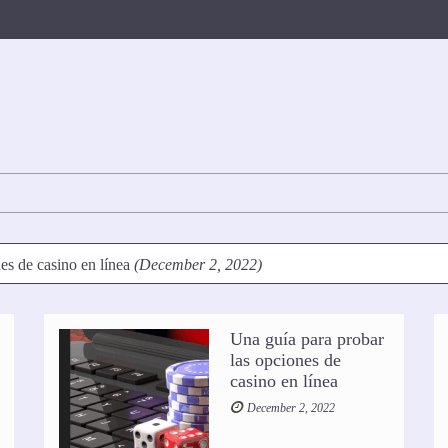
es de casino en línea
(December 2, 2022)
l zig-zag para apostantes
(November 23, 2022)
es apostas
(November 23, 2022)
Una guía para probar
las opciones de
s en sitios de apuestas en línea!
(November 10, 2022)
casino en línea
on nuestra extensa guía
(December 2, 2022)
December 2, 2022