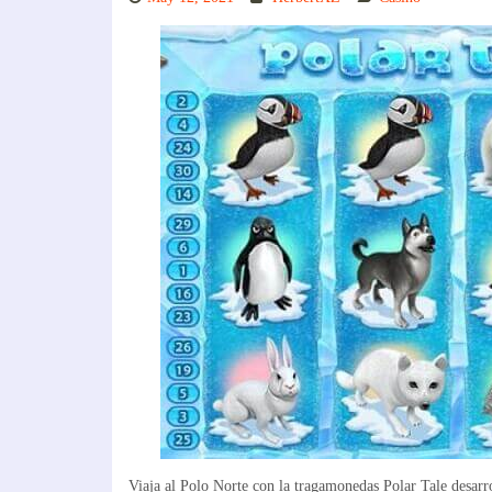
Viaja al Polo Norte con la tragamonedas Polar Tale desar